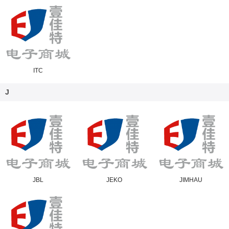
ITC
J
JBL
JEKO
JIMHAU