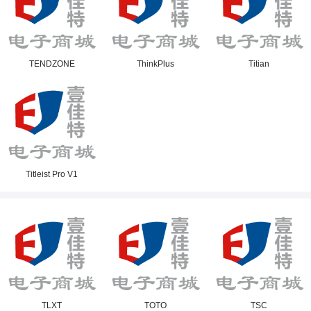
TENDZONE
ThinkPlus
Titian
Titleist Pro V1
TLXT
TOTO
TSC