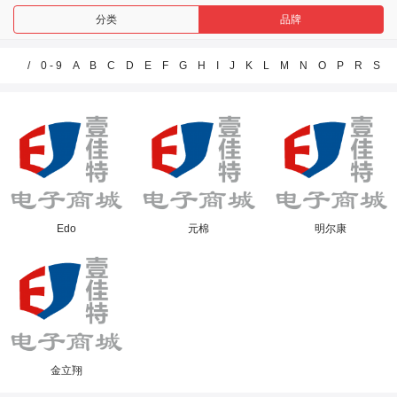
分类
品牌
/
0 - 9
A
B
C
D
E
F
G
H
I
J
K
L
M
N
O
P
R
S
T
Edo
元棉
明尔康
金立翔