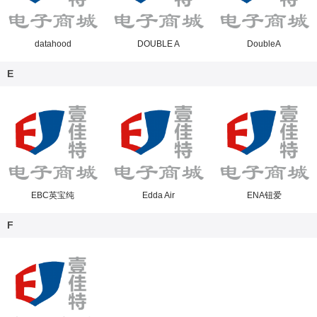
datahood
DOUBLE A
DoubleA
E
EBC英宝纯
Edda Air
ENA钮爱
F