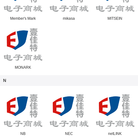
Member's Mark
mikasa
MITSEIN
MONARK
N
NB
NEC
netLINK