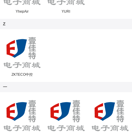
YhepAir
YURI
Z
ZKTECO中控
一