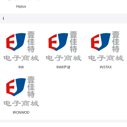
Hiplus
I
INK
INMI尹谜
INSTAX
IRONWOD