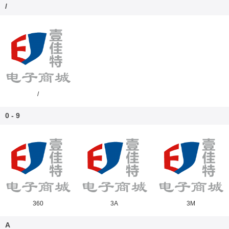
/
/
0 - 9
360
3A
3M
A