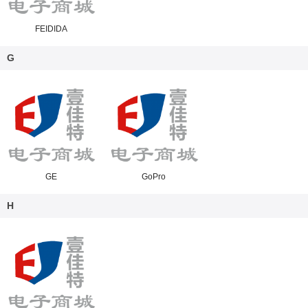
FEIDIDA
G
GE
GoPro
H