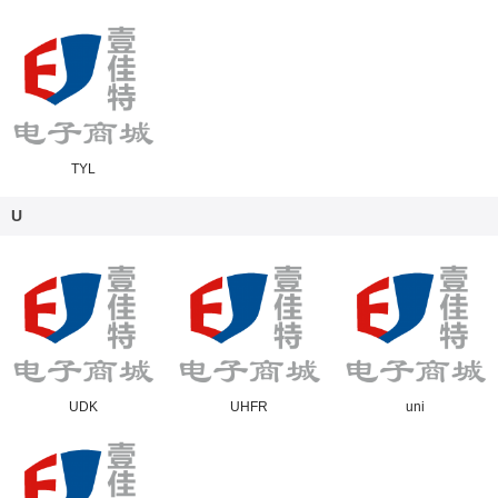
TYL
U
UDK
UHFR
uni