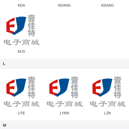
KDA
KDANG
KDANG
KUS
L
LiTE
LYNN
LZN
M