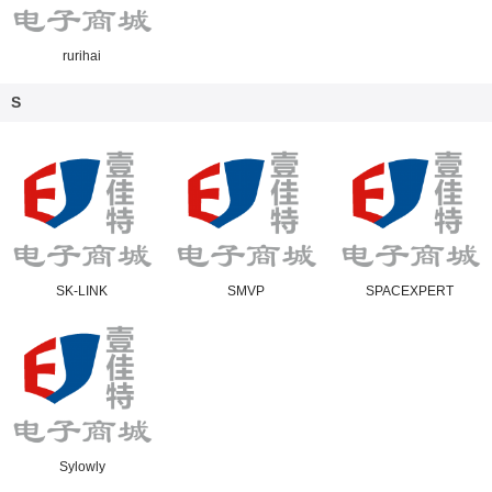
rurihai
S
SK-LINK
SMVP
SPACEXPERT
Sylowly