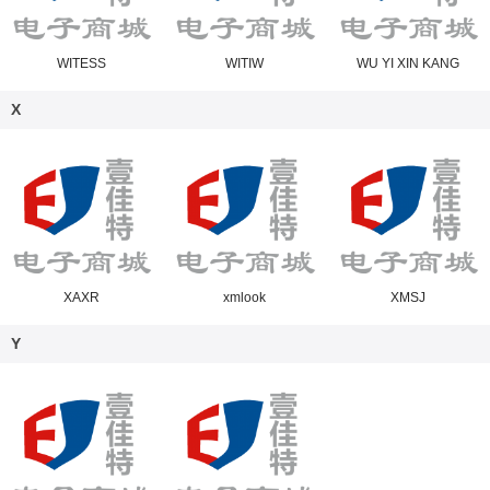
WITESS
WITIW
WU YI XIN KANG
X
XAXR
xmlook
XMSJ
Y