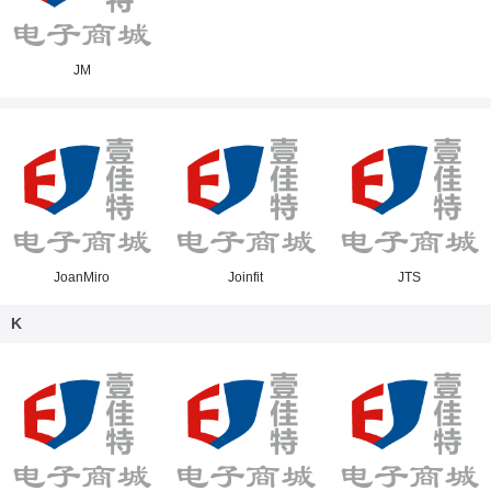
JM
JoanMiro
Joinfit
JTS
K