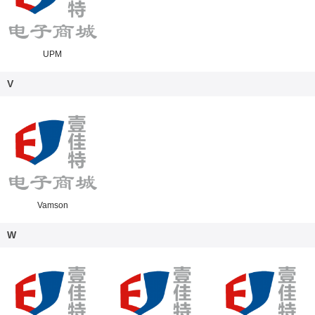
UPM
V
Vamson
W