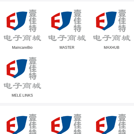
MaincareBio
MASTER
MAXHUB
MELE LINKS