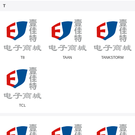
T
T8
TAAN
TANKSTORM
TCL