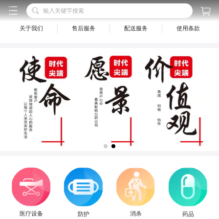



输入关键字搜索


联系我们
网站地图
关于我们
售后服务
配送服务
使用条款
医疗设备
消杀
药品
防护