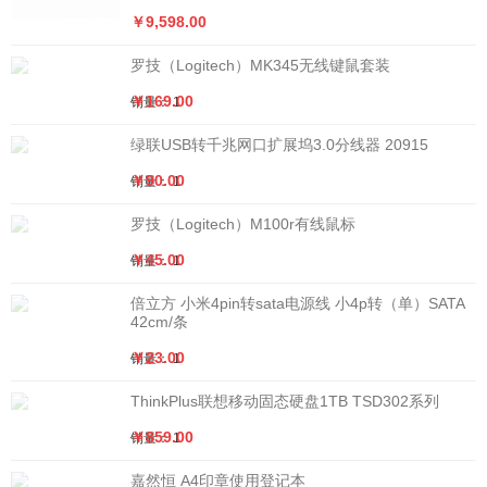
￥9,598.00
罗技（Logitech）MK345无线键鼠套装
￥169.00
销量： 1
绿联USB转千兆网口扩展坞3.0分线器 20915
￥90.00
销量： 1
罗技（Logitech）M100r有线鼠标
￥45.00
销量： 1
倍立方 小米4pin转sata电源线 小4p转（单）SATA
42cm/条
￥23.00
销量： 1
ThinkPlus联想移动固态硬盘1TB TSD302系列
￥859.00
销量： 1
嘉然恒 A4印章使用登记本