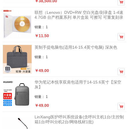
￥38,500.00

联想（Lenovo）DVD+RW 空白光盘/刻录盘 1-4速
4.7GB 台产档案系列 单片盒装 可擦写 可重复刻录
销量： 1
￥11.50

英制手提电脑包(适用14-15.4英寸电脑) 深灰色
销量： 1
￥49.00

华为笔记本悦享双肩包适用于14-15.6英寸【深空
灰】
销量： 1
￥49.00

LinXiang医护呼叫系统设备(含呼叫主机1台/主控制
箱1台/呼叫分机2台/网络线材1批)