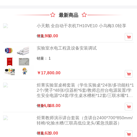
最新商品
小天鹅 全自动干衣机TH10VE10 小乌梅3.0轻享
￥3,980.00
销量： 1

实验室水电工程及设备安装调试
销量： 1
￥17,800.00

炬菁实验室桌椅套装（学生实验桌*24张/多功能柱*1
2个/凳子*48张/仪器柜*6套/教师总控台电源装置/学
生安全电源*24套/学生桌水槽柜*12套/三联水嘴*12
套）
￥94,868.00
销量： 1

炬菁教师演示讲台套装（含讲台2400*700*850mm/
转椅/化验水糟/三联高低位龙头/紧急洗眼器）
￥8,620.00
销量： 1
