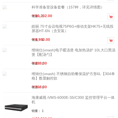
科学准备室设备套餐（157种，详见详情图）
￥56,232.00
销量： 1

皓丽 75寸会议电视75P6G+移动支架HK75+无线投
屏器HT-6N（含安装）
￥4,980.00
销量： 1

维纳仕(vnash)电子暖汤煲 电加热汤炉 10L大口黑汤
煲【配汤勺】
￥299.00
销量： 1
维纳仕(vnash) 不锈钢自助餐保温炉方形6L【304单
格】数显触控款
￥768.00
销量： 1
海康威视 iVMS-6000E-S5/C300 监控管理平台一体
机
销量： 1