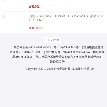
￥8.00
销量： 1
闪迪（SanDisk）128GB TF（MicroSD）存储卡 U
1 C10 A1
￥210.00
销量： 1
￥ 人民币
粤公网安备 44030402004756号
|
粤ICP备19045065号
-1 | 增值电信业务经
营许可证：
粤B2-20190981
| 营业执照号：
91440300593017405W
|
预包装食
品单位备案凭证
| 第二类医疗器械经营备案编号：
粤深食药监械经营备
20200530 号
Copyright @2019-2026 时代尖端科技 版权所有
快递100