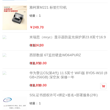
雅柯莱M221 标签打印机
销量： 1
￥249.70
米瑞思（mryc）显示器防蓝光保护屏23.8英寸16:9
￥124.30
销量： 1
西部数据 6T监控硬盘WD64PURZ
￥2,050.00
销量： 1
华为擎云C5(第4代) 11.5英寸 WiFi版 BYD5-W10 (8
GB+256GB) 深空灰 保修一年
￥2,899.00
销量： 1

SSL证书授权许可+绑定+签名+部署服务(2年)
销量： 1