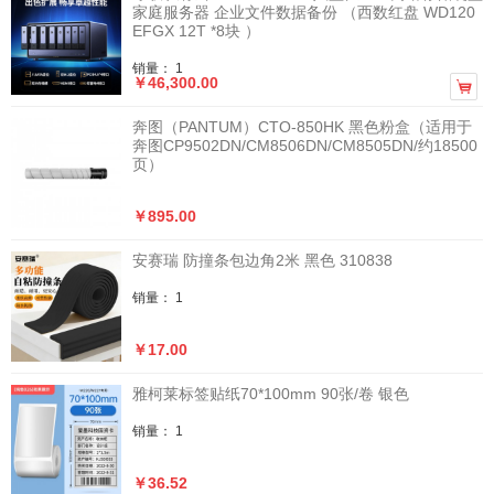
家庭服务器 企业文件数据备份 （西数红盘 WD120
EFGX 12T *8块 ）
销量： 1
￥46,300.00

奔图（PANTUM）CTO-850HK 黑色粉盒（适用于
奔图CP9502DN/CM8506DN/CM8505DN/约18500
页）
￥895.00
安赛瑞 防撞条包边角2米 黑色 310838
销量： 1
￥17.00
雅柯莱标签贴纸70*100mm 90张/卷 银色
销量： 1
￥36.52