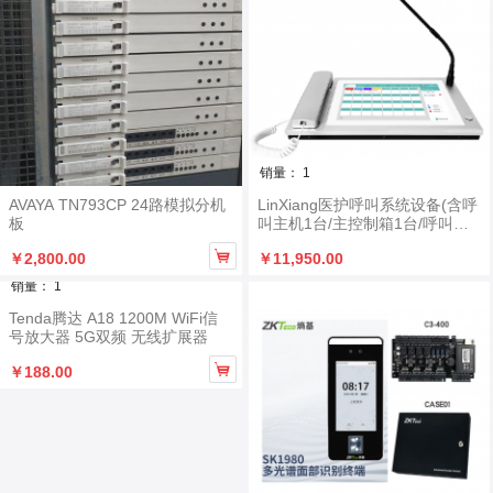
销量： 1
AVAYA TN793CP 24路模拟分机
LinXiang医护呼叫系统设备(含呼
板
叫主机1台/主控制箱1台/呼叫分
机2台/网络线材1批)

￥2,800.00
￥11,950.00
销量： 1
Tenda腾达 A18 1200M WiFi信
号放大器 5G双频 无线扩展器

￥188.00