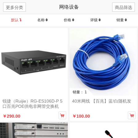
网络设备
更多分类
商品筛选
默认
名称
价格
评级
销量
销量： 1
锐捷（Ruijie）RG-ES106D-P 5
40米网线 【百兆】蓝/白随机发
口百兆POE供电非网管交换机


￥290.00
￥100.00