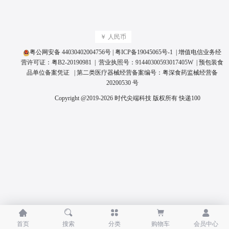
￥ 人民币
粤公网安备 44030402004756号
|
粤ICP备19045065号
-1 | 增值电信业务经
营许可证：
粤B2-20190981
| 营业执照号：
91440300593017405W
|
预包装食
品单位备案凭证
| 第二类医疗器械经营备案编号：
粤深食药监械经营备
20200530 号
Copyright @2019-2026 时代尖端科技 版权所有
快递100





首页
搜索
分类
购物车
会员中心