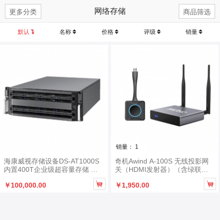
网络存储
更多分类
商品筛选
默认
名称
价格
评级
销量
销量： 1
海康威视存储设备DS-AT1000S
奇机Awind A-100S 无线投影网
内置400T企业级超容量存储 单
关（HDMI发射器）（含绿联转
位：台
接头线*1/普联千兆无线路由器*1/


￥100,000.00
￥1,950.00
绿联hdml线*1）