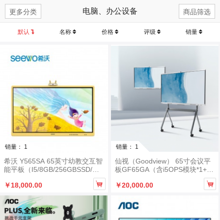
电脑、办公设备
更多分类
商品筛选
默认
名称
价格
评级
销量
销量： 1
销量： 1
希沃 Y565SA 65英寸幼教交互智
仙视（Goodview） 65寸会议平
能平板（I5/8GB/256GBSSD/三
板GF65GA（含i5OPS模块*1+无
年质保/智能笔/含安装上墙）
线传屏器*1+移动支架*1+智能笔*


￥18,000.00
￥20,000.00
1）