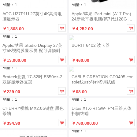
销量： 1
销量： 1
AOC U27P1U 27英寸4K高清电
Apple/苹果 iPad mini (A17 Pro)
脑显示器
24新款平板电脑(第7代(128G W
LAN/MXN63CH/A；含mini7保护


￥1,868.00
￥4,252.00
壳)
销量： 1
Apple/苹果 Studio Display 27英
BORIT 6402 读卡器
寸5K视网膜显示屏 配可调倾斜度
的支架


￥13,000.00
￥460.00
销量： 1
Brateck北弧 17-32吋 E350ez-2
CABLE CREATION CD0495 con
双屏显示器支架
sole线usb转rj45调试线


￥229.00
￥68.00
销量： 1
销量： 1
CHERRY樱桃 MX2.0S键盘 黑色
Ditus XTX-RTSW-IP*4三维人体
茶轴
扫描终端


￥394.90
￥760,000.00
销量： 1