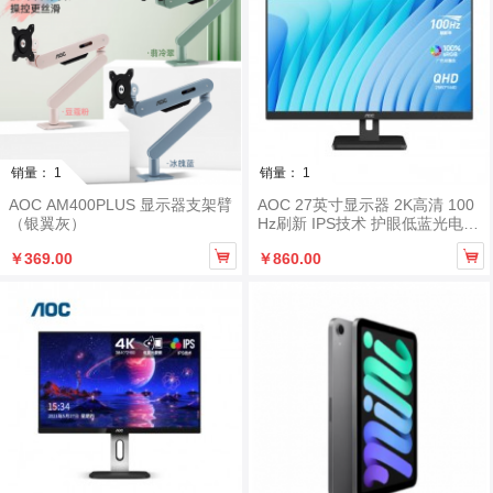
销量： 1
销量： 1
AOC AM400PLUS 显示器支架臂
AOC 27英寸显示器 2K高清 100
（银翼灰）
Hz刷新 IPS技术 护眼低蓝光电脑
显示屏 Q27E3S2 HDMI＋DP接


￥369.00
￥860.00
口