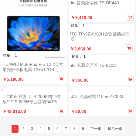
itc 音频处理器 TS-DP440

￥8,470.00
销量： 1
ITC TP-9ZVVS0H会议话筒处理
器

￥2,860.00
销量： 1
销量： 1
HUAWEI MatePad Pro 12.2英寸
itc 电源管理器 TS-820D
柔光版平板电脑 12+512GB（含
触摸笔）

￥5,180.00

￥950.00
ITC扩声系统（TS-200PI专业功
JAT 腊基碳带110mm*300M
放*2/TS-606H专业音箱*4/TS-02
B支架*TS-P440音频处理器/TS-1


￥49,013.00
￥30.00
4PFX-4调音台/T-526UH无线话
筒/TS-820电源管理器/TS-338话
筒/G26827机柜/辅材及安装调
试）
1
2
3
4
5
6
7
8
9
下一页
最后一页