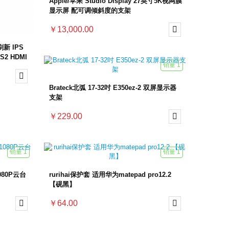
Apple/苹果 Studio Display 27英寸5K视网膜
显示屏 配可调倾斜度的支架
￥13,000.00

刷新 IPS
2 HDMI
销量 1

Brateck北弧 17-32吋 E350ez-2 双屏显示器
支架
￥229.00

销量 1
销量 1
080P云台
rurihai保护套 适用华为matepad pro12.2
【砚黑】

￥64.00
