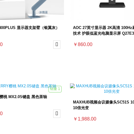
M400PLUS 显示器支架臂（银翼灰）
AOC 27英寸显示器 2K高清 100Hz
技术 护眼低蓝光电脑显示屏 Q27E3S
＋DP接口
0

￥860.00
销量 1
Y樱桃 MX2.0S键盘 黑色茶轴
MAXHUB视频会议摄像头SC51S 1
10倍光变
0

￥1,988.00