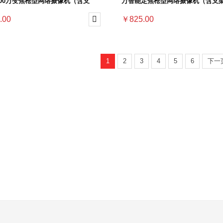
D 400万变焦枪型网络摄像机（含支
万智能定焦枪型网络摄像机（含支
.00

￥825.00
1
2
3
4
5
6
下一