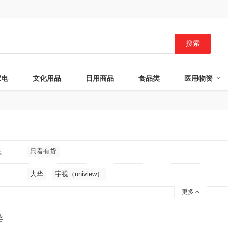
搜索
家电
文化用品
日用商品
食品类
医用物资
只看有货
态
大华
宇视（uniview）
更多
类