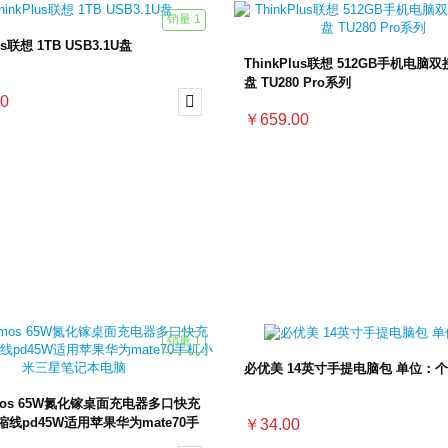
销量 1
us联想 1TB USB3.1U盘
ThinkPlus联想 512GB手机电脑
盘 TU280 Pro系列
0

￥659.00
销量 1
必优美 14英寸手提电脑包 单位：个
os 65W氮化镓桌面充电器多口快充
线pd45W适用苹果华为mate70手
￥34.00
星笔记本电脑