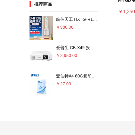
I4-TG
推荐商品
架）
￥1,350
航信天工 HXTG-R1火箭外观空气净化器 8000万负离子
￥980.00
爱普生 CB-X49 投影仪 3600流明×单位：台
￥3,950.00
壹佳特A4 80G复印纸 500张/包 5包/箱 单位：包
￥27.00