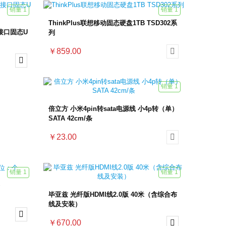
销量 1
销量 1
ThinkPlus联想移动固态硬盘1TB TSD302系
双接口固态U
列
￥859.00


销量 1
倍立方 小米4pin转sata电源线 小4p转（单）
SATA 42cm/条
￥23.00

销量 1
销量 1
毕亚兹 光纤版HDMI线2.0版 40米（含综合布
线及安装）

￥670.00
