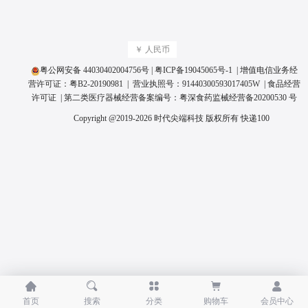
￥ 人民币
粤公网安备 44030402004756号
|
粤ICP备19045065号
-1 | 增值电信业务经
营许可证：
粤B2-20190981
| 营业执照号：
91440300593017405W
|
食品经营
许可证
| 第二类医疗器械经营备案编号：
粤深食药监械经营备20200530 号
Copyright @2019-2026 时代尖端科技 版权所有
快递100





首页
搜索
分类
购物车
会员中心