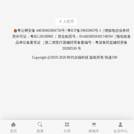
￥ 人民币
粤公网安备 44030402004756号
|
粤ICP备19045065号
-1 | 增值电信业务经
营许可证：
粤B2-20190981
| 营业执照号：
91440300593017405W
|
预包装食
品单位备案凭证
| 第二类医疗器械经营备案编号：
粤深食药监械经营备
20200530 号
Copyright @2019-2026 时代尖端科技 版权所有
快递100





首页
搜索
分类
购物车
会员中心