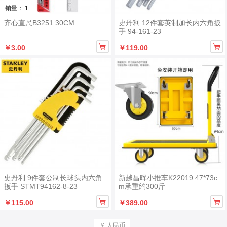
销量： 1
齐心直尺B3251 30CM
史丹利 12件套英制加长内六角扳
手 94-161-23


￥3.00
￥119.00
史丹利 9件套公制长球头内六角
新越昌晖小推车K22019 47*73c
扳手 STMT94162-8-23
m承重约300斤


￥115.00
￥389.00
￥ 人民币