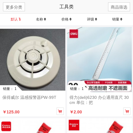
工具类
更多分类
商品筛选
默认
名称
价格
评级
销量
销量： 1
销量： 1
保得威尔 温感报警器PW-99T
得力(deli)6230 办公通用直尺 30
cm 单位：把


￥125.00
￥2.00