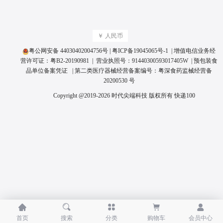
￥ 人民币
粤公网安备 44030402004756号
|
粤ICP备19045065号
-1 | 增值电信业务经
营许可证：
粤B2-20190981
| 营业执照号：
91440300593017405W
|
预包装食
品单位备案凭证
| 第二类医疗器械经营备案编号：
粤深食药监械经营备
20200530 号
Copyright @2019-2026 时代尖端科技 版权所有
快递100





首页
搜索
分类
购物车
会员中心