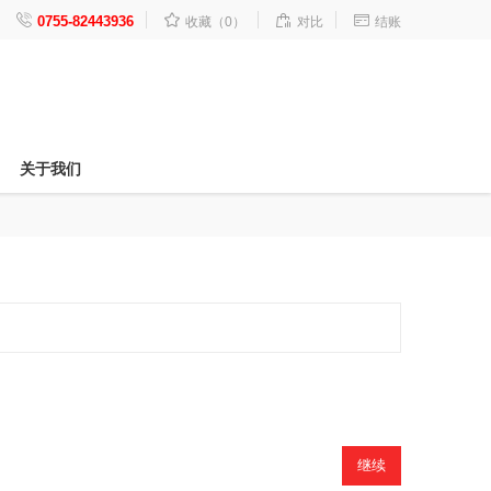




0755-82443936
收藏（0）
对比
结账
关于我们
继续