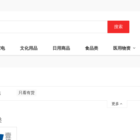
搜索
家电
文化用品
日用商品
食品类
医用物资
只看有货
态
更多
类