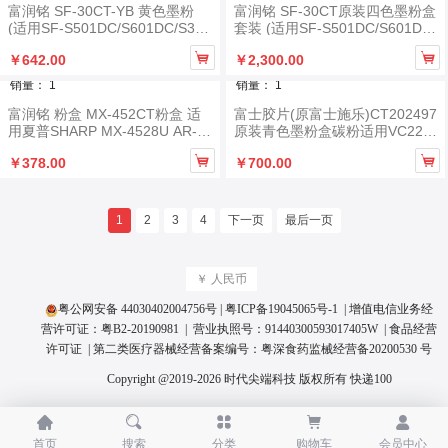
富润铭 SF-30CT-YB 黄色墨粉
富润铭 SF-30CT原装四色墨粉盒
(适用SF-S501DC/S601DC/S351
套装 (适用SF-S501DC/S601DC/
RC/S401RC/S262RC/S312RC
S351RC/S401RC/S262RC/S31


￥642.00
￥2,300.00
机型) 约12000页
2RC机型) 约12000页
销量： 1
销量： 1
富润铭 粉盒 MX-452CT粉盒 适
富士胶片(原富士施乐)CT202497
用夏普SHARP MX-4528U AR-4
原装青色墨粉盒碳粉适用VC226
528U复印机墨粉盒
3/2265/C2060/C2560 约15000


￥378.00
￥700.00
页
1
2
3
4
下一页
最后一页
￥ 人民币
粤公网安备 44030402004756号
|
粤ICP备19045065号
-1 | 增值电信业务经
营许可证：
粤B2-20190981
| 营业执照号：
91440300593017405W
|
食品经营
许可证
| 第二类医疗器械经营备案编号：
粤深食药监械经营备20200530 号
Copyright @2019-2026 时代尖端科技 版权所有
快递100





首页
搜索
分类
购物车
会员中心