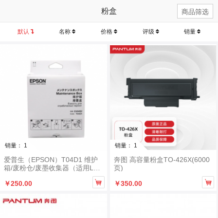
粉盒
商品筛选
默认
名称
价格
评级
销量
销量： 1
销量： 1
爱普生（EPSON）T04D1 维护
奔图 高容量粉盒TO-426X(6000
箱/废粉仓/废墨收集器（适用L61
页)
68/6278/6198）


￥250.00
￥350.00