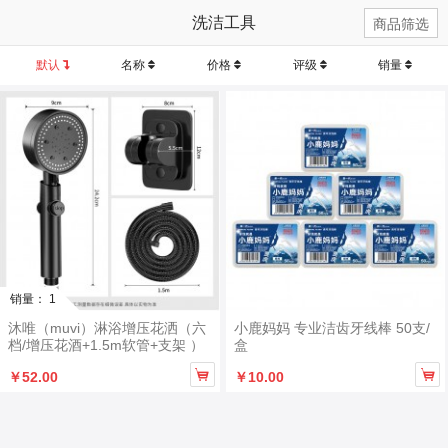
洗洁工具
商品筛选
默认
名称
价格
评级
销量
销量： 1
沐唯（muvi）淋浴增压花洒（六
小鹿妈妈 专业洁齿牙线棒 50支/
档/增压花酒+1.5m软管+支架 ）
盒


￥52.00
￥10.00