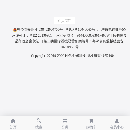
￥ 人民币
粤公网安备 44030402004756号
|
粤ICP备19045065号
-1 | 增值电信业务经
营许可证：
粤B2-20190981
| 营业执照号：
91440300593017405W
|
预包装食
品单位备案凭证
| 第二类医疗器械经营备案编号：
粤深食药监械经营备
20200530 号
Copyright @2019-2026 时代尖端科技 版权所有
快递100





首页
搜索
分类
购物车
会员中心