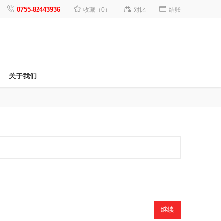




0755-82443936
收藏（0）
对比
结账
关于我们
继续