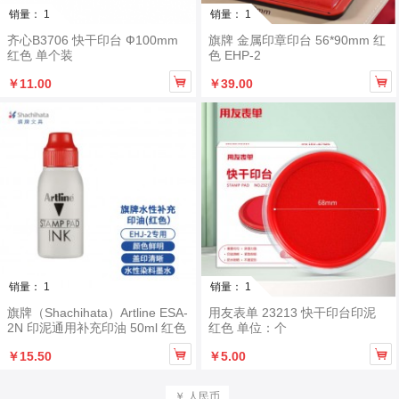
销量： 1
销量： 1
齐心B3706 快干印台 Ф100mm
旗牌 金属印章印台 56*90mm 红
红色 单个装
色 EHP-2


￥11.00
￥39.00
销量： 1
销量： 1
旗牌（Shachihata）Artline ESA-
用友表单 23213 快干印台印泥
2N 印泥通用补充印油 50ml 红色
红色 单位：个


￥15.50
￥5.00
￥ 人民币