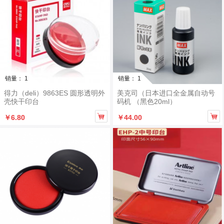
销量： 1
销量： 1
得力（deli）9863ES 圆形透明外
美克司（日本进口全金属自动号
壳快干印台
码机 （黑色20ml）


￥6.80
￥44.00