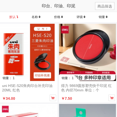
印台、印油、印泥
商品筛选
默认
名称
价格
评级
销量
销量： 1
销量： 1
uni HSE-S20朱肉印台补充印油
得力 9869圆形塑壳快干印泥 红
20ML 红色
色 内径70mm 单位：个


￥34.00
￥7.50