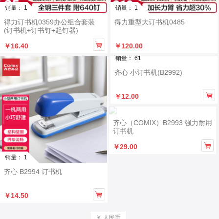
销量： 1
销量： 1
得力订书机0359办公组合套装
得力重型大订书机0485
(订书机+订书钉+起钉器)

￥16.40
￥120.00
销量： 61
齐心 小订书机(B2992)

￥12.00
齐心（COMIX）B2993 强力耐用
订书机

￥29.00
销量： 1
齐心 B2994 订书机

￥14.50
￥ 人民币