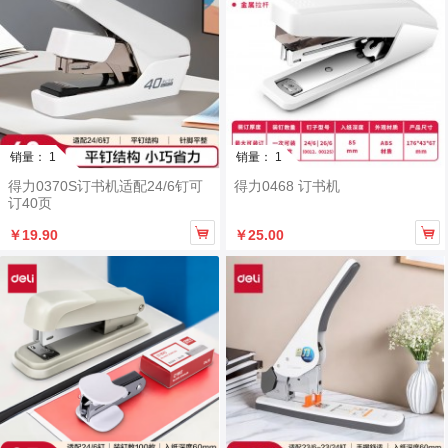
销量： 1
销量： 1
得力0370S订书机适配24/6钉可
得力0468 订书机
订40页


￥19.90
￥25.00