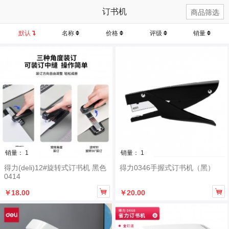
订书机
商品筛选
默认
名称
价格
评级
销量
销量： 1
销量： 1
得力(deli)12#旋转式订书机 黑色
得力0346手握式订书机（黑）
0414


￥18.00
￥20.00