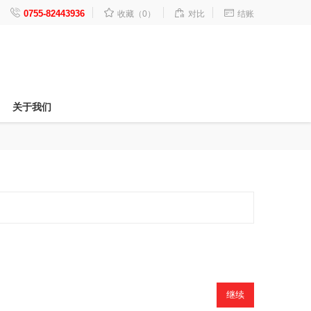




0755-82443936
收藏（0）
对比
结账
关于我们
继续