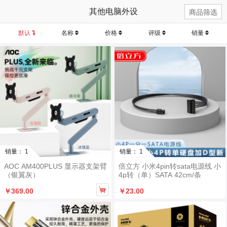
其他电脑外设
商品筛选
默认
名称
价格
评级
销量
销量： 1
销量： 1
AOC AM400PLUS 显示器支架臂
倍立方 小米4pin转sata电源线 小
（银翼灰）
4p转（单）SATA 42cm/条

￥369.00
￥23.00