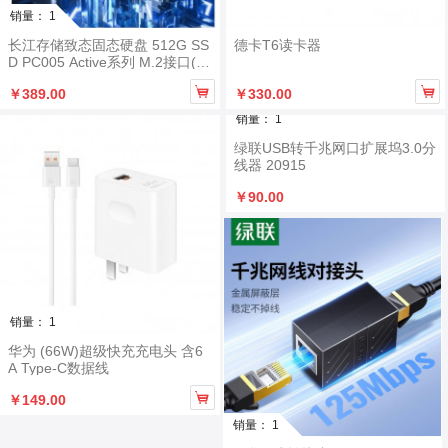
销量： 1
长江存储致态固态硬盘 512G SS
德卡T6读卡器
D PC005 Active系列 M.2接口(N
VMe协议)


￥389.00
￥330.00
销量： 1
绿联USB转千兆网口扩展坞3.0分
线器 20915
￥90.00
销量： 1
华为 (66W)超级快充充电头 含6
A Type-C数据线

￥149.00
销量： 1