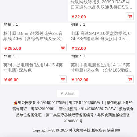
绿联网线转接头 20390 RJ45网
口直通头水晶头双通头接口5/6/7
类网线通用

￥22.00
销量： 1
销量： 1
秋叶原 3.5mm转双莲花头2rc音
山泽 高速SATA3.0硬盘数据线 6
频线 40米（含综合布线及安装）
GbPS传输速率 弯头接口 0.5米/
条

￥285.00
￥12.00
销量： 1
销量： 1
英制手提电脑包(适用14-15.4英
英制手提电脑包(适用14.1-15英
寸电脑) 深灰色
寸电脑) 深灰色 （含M186无线鼠
标+打印机线）


￥49.00
￥102.00
￥ 人民币
粤公网安备 44030402004756号
|
粤ICP备19045065号
-1 | 增值电信业务经
营许可证：
粤B2-20190981
| 营业执照号：
91440300593017405W
|
预包装食
品单位备案凭证
| 第二类医疗器械经营备案编号：
粤深食药监械经营备
20200530 号
Copyright @2019-2026 时代尖端科技 版权所有
快递100