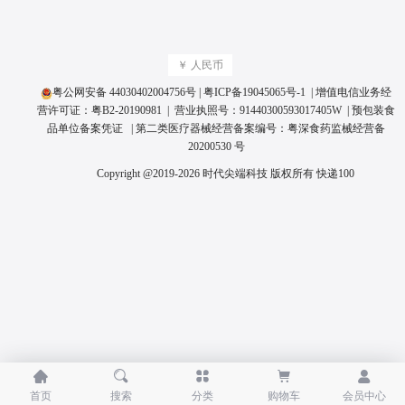
￥ 人民币
粤公网安备 44030402004756号
|
粤ICP备19045065号
-1 | 增值电信业务经
营许可证：
粤B2-20190981
| 营业执照号：
91440300593017405W
|
预包装食
品单位备案凭证
| 第二类医疗器械经营备案编号：
粤深食药监械经营备
20200530 号
Copyright @2019-2026 时代尖端科技 版权所有
快递100





首页
搜索
分类
购物车
会员中心