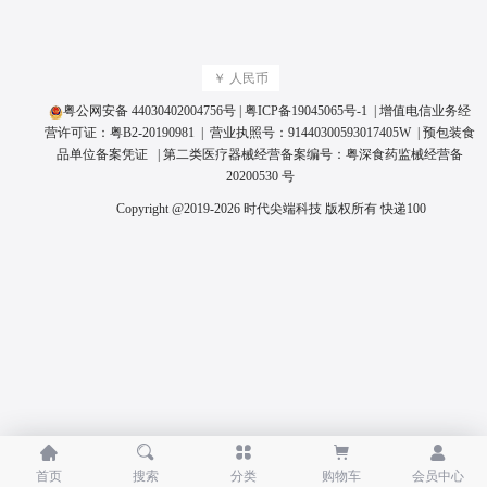
￥ 人民币
粤公网安备 44030402004756号
|
粤ICP备19045065号
-1 | 增值电信业务经
营许可证：
粤B2-20190981
| 营业执照号：
91440300593017405W
|
预包装食
品单位备案凭证
| 第二类医疗器械经营备案编号：
粤深食药监械经营备
20200530 号
Copyright @2019-2026 时代尖端科技 版权所有
快递100





首页
搜索
分类
购物车
会员中心