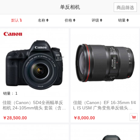
单反相机
商品筛选
默认
名称
价格
评级
销量
销量： 1
佳能（Canon）5D4全画幅单反
佳能（Canon）EF 16-35mm f/4
相机 24-105mm镜头 套装（含2
L IS USM 广角变焦单反镜头
56G内存卡+包+云台三角架+国
（含卡色（Kase）G-MCUV镜 7

￥28,500.00
￥8,000.00
产电池+国产座充+UV滤镜+清洁
7mm)
套装+读卡器）