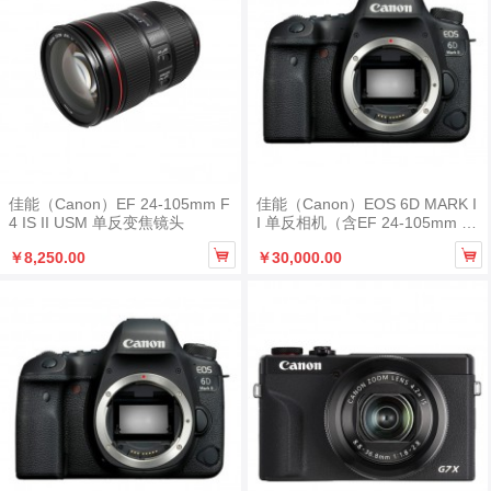
佳能（Canon）EF 24-105mm F
佳能（Canon）EOS 6D MARK I
4 IS II USM 单反变焦镜头
I 单反相机（含EF 24-105mm f/4
L IS II USM 镜头+定焦镜头 EF 5


￥8,250.00
￥30,000.00
0mm f/1.8 STM +闪迪256G高速
卡内存卡+沣标S-324C+S-Q44三
脚架云台套装+PROTANLE天利
MRC 金色线多层镀膜滤镜镜头
保护镜 77mm TR-W HD+沣标F
B-880多合一读卡器 +沣标-QJT0
05 多合一清洁套装+沣标FB-CB
003M-B单反包+智云WEEBILL S
手持云台相机稳定器+神牛V860II
I闪光灯）