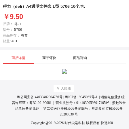
得力（deli）A4透明文件套 L型 5706 10个/包
￥9.50
品牌：
得力
型号：
5706
商品库存：
有货
销量:
401
商品详情
商品评价
商品咨询
￥ 人民币
粤公网安备 44030402004756号
|
粤ICP备19045065号
-1 | 增值电信业务经
营许可证：
粤B2-20190981
| 营业执照号：
91440300593017405W
|
预包装食
品单位备案凭证
| 第二类医疗器械经营备案编号：
粤深食药监械经营备
20200530 号
Copyright @2019-2026 时代尖端科技 版权所有
快递100