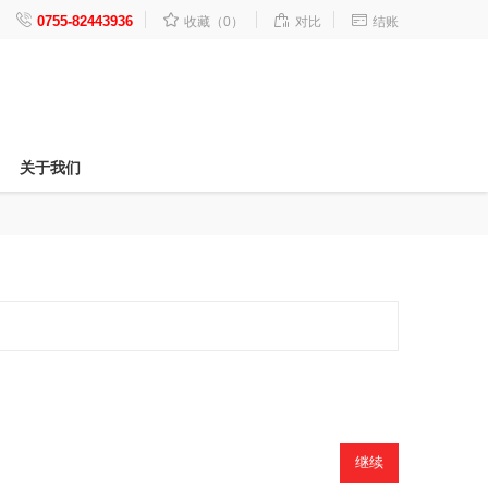




0755-82443936
收藏（0）
对比
结账
关于我们
继续