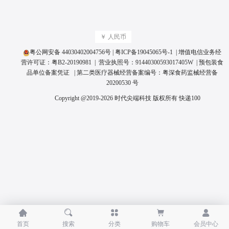
￥ 人民币
粤公网安备 44030402004756号
|
粤ICP备19045065号
-1 | 增值电信业务经
营许可证：
粤B2-20190981
| 营业执照号：
91440300593017405W
|
预包装食
品单位备案凭证
| 第二类医疗器械经营备案编号：
粤深食药监械经营备
20200530 号
Copyright @2019-2026 时代尖端科技 版权所有
快递100





首页
搜索
分类
购物车
会员中心