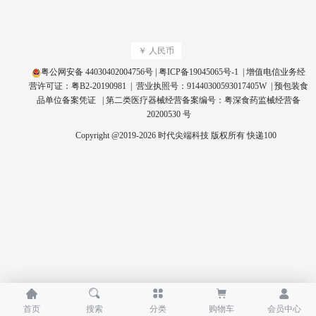
￥ 人民币
粤公网安备 44030402004756号
|
粤ICP备19045065号
-1 | 增值电信业务经
营许可证：
粤B2-20190981
| 营业执照号：
91440300593017405W
|
预包装食
品单位备案凭证
| 第二类医疗器械经营备案编号：
粤深食药监械经营备
20200530 号
Copyright @2019-2026 时代尖端科技 版权所有
快递100





首页
搜索
分类
购物车
会员中心