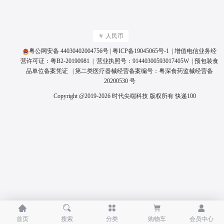
￥ 人民币
粤公网安备 44030402004756号
|
粤ICP备19045065号
-1 | 增值电信业务经
营许可证：
粤B2-20190981
| 营业执照号：
91440300593017405W
|
预包装食
品单位备案凭证
| 第二类医疗器械经营备案编号：
粤深食药监械经营备
20200530 号
Copyright @2019-2026 时代尖端科技 版权所有
快递100





首页
搜索
分类
购物车
会员中心