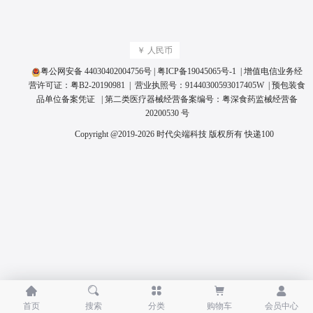
￥ 人民币
粤公网安备 44030402004756号
|
粤ICP备19045065号
-1 | 增值电信业务经
营许可证：
粤B2-20190981
| 营业执照号：
91440300593017405W
|
预包装食
品单位备案凭证
| 第二类医疗器械经营备案编号：
粤深食药监械经营备
20200530 号
Copyright @2019-2026 时代尖端科技 版权所有
快递100





首页
搜索
分类
购物车
会员中心