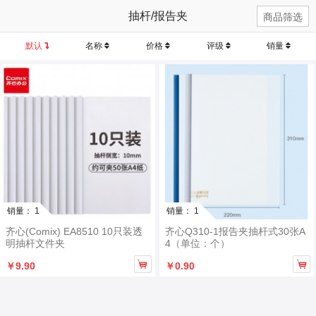
抽杆/报告夹
商品筛选
默认
名称
价格
评级
销量
销量： 1
销量： 1
齐心(Comix) EA8510 10只装透
齐心Q310-1报告夹抽杆式30张A
明抽杆文件夹
4（单位：个）


￥9.90
￥0.90