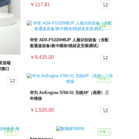
￥117.81

销量 1
华安 ADX-FS220HBJP 人脸识别设备（含配
套通道设备/刷卡模块/线材及安装调试）
￥9,435.00

发送端
 2接口
销量 1

华为 AirEngine 5760-51 无线AP（高密）三
年维保
￥1,520.00

销量 1
销量 1