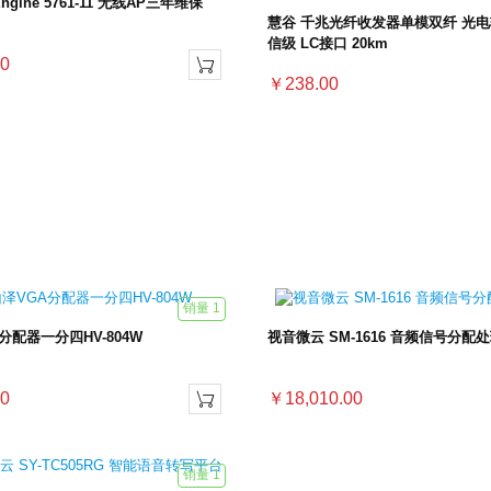
Engine 5761-11 无线AP三年维保
慧谷 千兆光纤收发器单模双纤 光电
信级 LC接口 20km
0

￥238.00
销量 1
分配器一分四HV-804W
视音微云 SM-1616 音频信号分配
0
￥18,010.00

销量 1