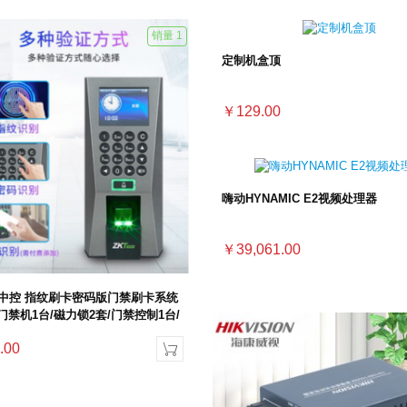
销量 1
定制机盒顶
￥129.00
嗨动HYNAMIC E2视频处理器
￥39,061.00
CO中控 指纹刷卡密码版门禁刷卡系统
禁机1台/磁力锁2套/门禁控制1台/
1套/电源插座1套）
.00
