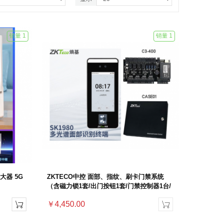
销量 1
销量 1
放大器 5G
ZKTECO中控 面部、指纹、刷卡门禁系统
（含磁力锁1套/出门按钮1套/门禁控制器1台/
面部、指纹、刷卡门禁机1台/电源插座1套/无
￥4,450.00


线遥控1套）