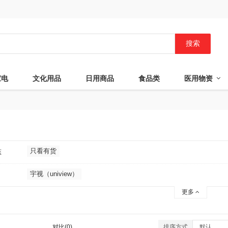
搜索
家电
文化用品
日用商品
食品类
医用物资
只看有货
态
宇视（uniview）
更多
对比(0)
排序方式