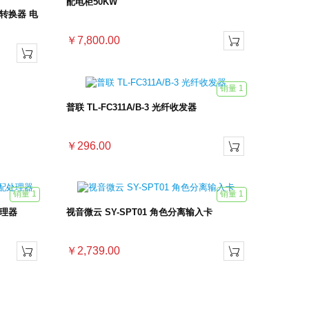
配电柜50KW
转换器 电
￥7,800.00


销量 1
普联 TL-FC311A/B-3 光纤收发器
￥296.00

销量 1
销量 1
处理器
视音微云 SY-SPT01 角色分离输入卡
￥2,739.00

