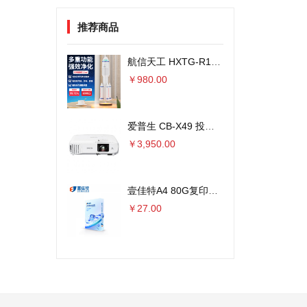
推荐商品
航信天工 HXTG-R1火箭外观空气净化器 8000万负离子
￥980.00
爱普生 CB-X49 投影仪 3600流明×单位：台
￥3,950.00
壹佳特A4 80G复印纸 500张/包 5包/箱 单位：包
￥27.00