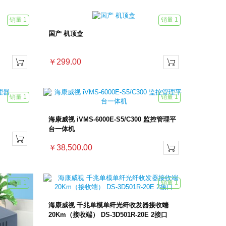
销量 1
销量 1
国产 机顶盒
￥299.00


销量 1
销量 1
海康威视 iVMS-6000E-S5/C300 监控管理平
台一体机

￥38,500.00

销量 1
销量 1
海康威视 千兆单模单纤光纤收发器接收端
20Km（接收端） DS-3D501R-20E 2接口