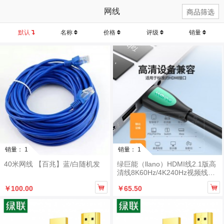
网线
商品筛选
默认
名称
价格
评级
销量
销量： 1
销量： 1
40米网线 【百兆】蓝/白随机发
绿巨能（llano）HDMI线2.1版高
清线8K60Hz/4K240Hz视频线3
米


￥100.00
￥65.50