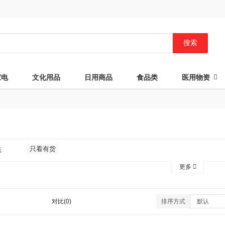
搜索
家电
文化用品
日用商品
食品类
医用物资
只看有货
态
更多
对比(0)
排序方式