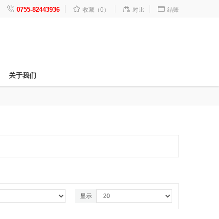




0755-82443936
收藏（0）
对比
结账
关于我们
显示