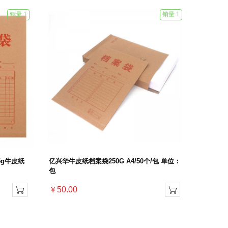
销量 1
销量 1
75g牛皮纸
亿兴华牛皮纸档案袋250G A4/50个/包 单位：
包
￥50.00

