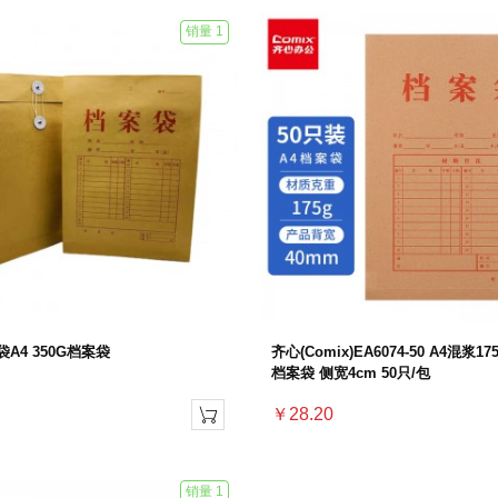
销量 1
A4 350G档案袋
齐心(Comix)EA6074-50 A4混浆1
档案袋 侧宽4cm 50只/包
￥28.20

销量 1