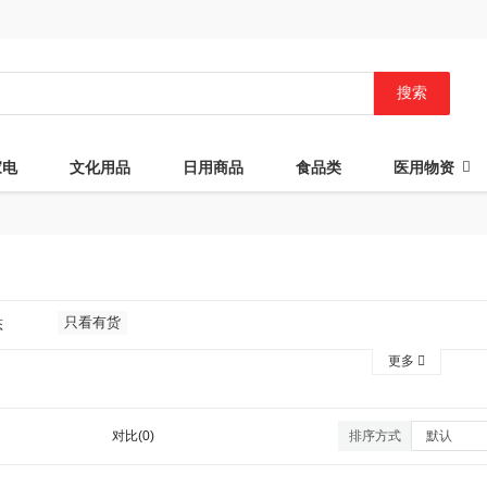
搜索
家电
文化用品
日用商品
食品类
医用物资
只看有货
态
更多
对比(0)
排序方式