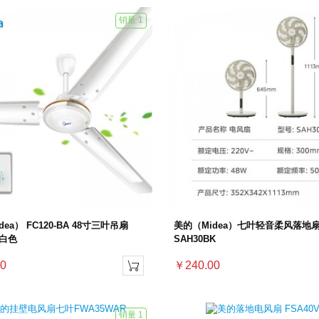
销量 1
ea） FC120-BA 48寸三叶吊扇
美的（Midea）七叶轻音柔风落地
 白色
SAH30BK
0
￥240.00

销量 1